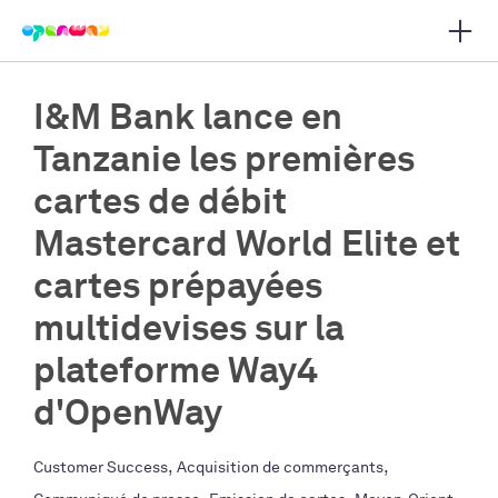
Ouvrir
r la navigation principale
I&M Bank lance en
Tanzanie les premières
cartes de débit
Mastercard World Elite et
cartes prépayées
multidevises sur la
plateforme Way4
d'OpenWay
,
,
Customer Success
Acquisition de commerçants