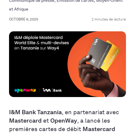
,
,
Communiqué de presse
Emission de cartes
Moyen-Orient
et Afrique
OCTOBRE 6, 2025
2 minutes de lecture
I&M Bank Tanzania
, en partenariat avec
Mastercard
et
OpenWay
, a lancé les
premières cartes de débit
Mastercard