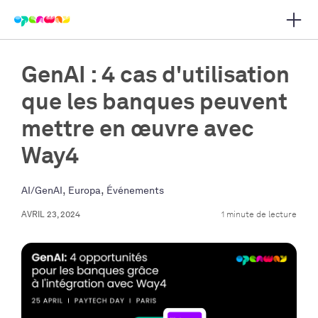
Ouvrir
r la navigation principale
GenAI : 4 cas d'utilisation
que les banques peuvent
mettre en œuvre avec
Way4
,
,
AI/GenAI
Europa
Événements
AVRIL 23, 2024
1 minute de lecture