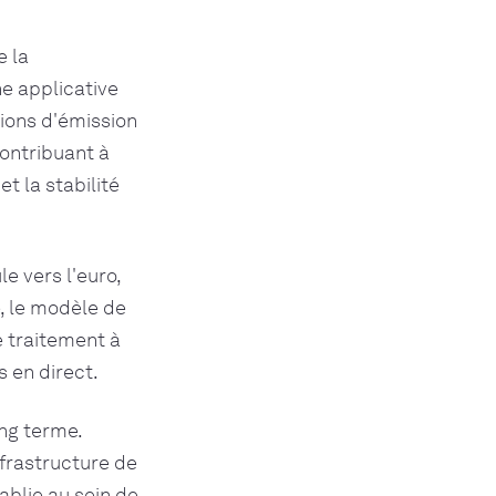
e la
he applicative
ions d'émission
ontribuant à
t la stabilité
e vers l'euro,
e, le modèle de
e traitement à
 en direct.
ong terme.
frastructure de
ablie au sein de