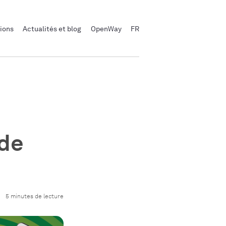
ions
Actualités et blog
OpenWay
FR
 de
5 minutes de lecture