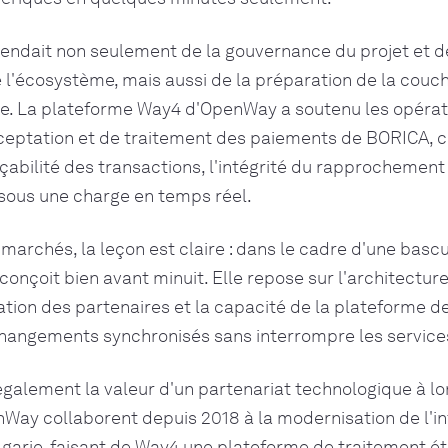
endait non seulement de la gouvernance du projet et d
 l'écosystème, mais aussi de la préparation de la couc
me. La plateforme Way4 d'OpenWay a soutenu les opérat
cceptation et de traitement des paiements de BORICA, c
çabilité des transactions, l'intégrité du rapprochement e
sous une charge en temps réel.
marchés, la leçon est claire : dans le cadre d'une bascul
 conçoit bien avant minuit. Elle repose sur l'architectur
nation des partenaires et la capacité de la plateforme d
hangements synchronisés sans interrompre les services
 également la valeur d'un partenariat technologique à l
Way collaborent depuis 2018 à la modernisation de l'in
lgarie, faisant de Way4 une plateforme de traitement ét