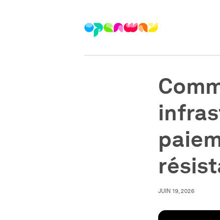
Comme
infra
paiem
résis
JUIN 19, 2026