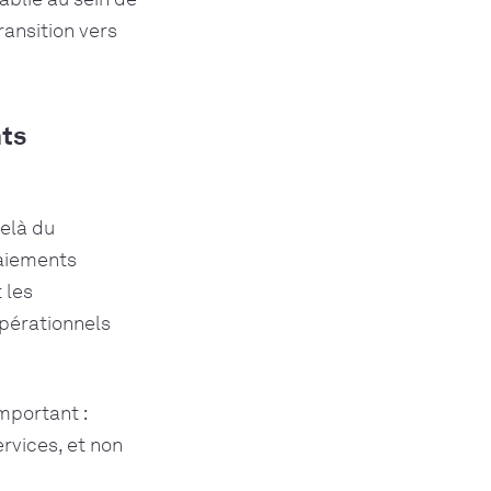
ansition vers
nts
delà du
paiements
 les
pérationnels
important :
rvices, et non