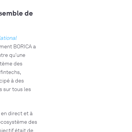
nsemble de
ational
omment BORICA a
ntre qu'une
ystème des
fintechs,
cipé à des
 sur tous les
 en direct et à
l'écosystème des
bjectif était de