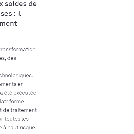
x soldes de
es : il
iement
 transformation
es, des
chnologiques.
iements en
 a été exécutée
plateforme
t de traitement
r toutes les
 à haut risque.