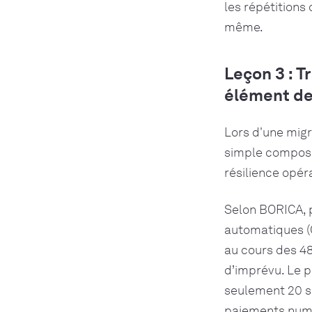
les répétitions
même.
Leçon 3 : 
élément de 
Lors d'une migr
simple composan
résilience opér
Selon BORICA, p
automatiques (G
au cours des 48
d’imprévu. Le p
seulement 20 se
paiements numé