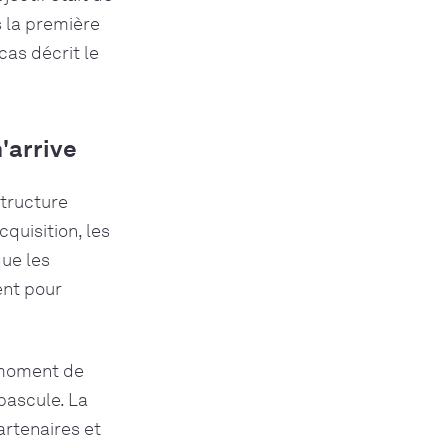
s la première
cas décrit le
n'arrive
structure
quisition, les
que les
ent pour
 moment de
bascule. La
artenaires et