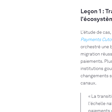
Leçon 1 : T
l'écosystè
L'étude de cas,
Payments Cutov
orchestré une 
migration réus
paiements. Plus
institutions go
changements syn
canaux.
« La transit
l'échelle n
paiements »