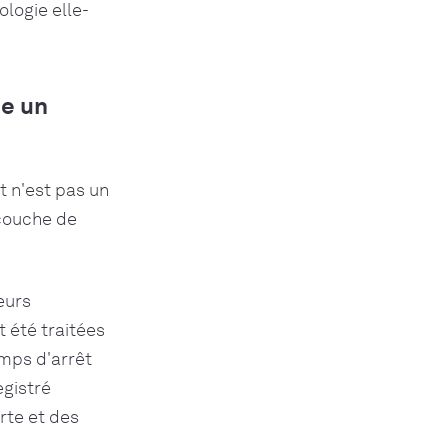
ologie elle-
me un
t n'est pas un
 couche de
eurs
 été traitées
emps d'arrêt
egistré
rte et des