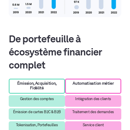
De portefeuille à
écosystème financier
complet
Émission, Acquisition,
Automatisation métier
Fidélité
Gestion des comptes
Intégration des clients
Émission de cartes B2C & B2B
Traitement des demandes
Tokenisation, Portefeuilles
Service client